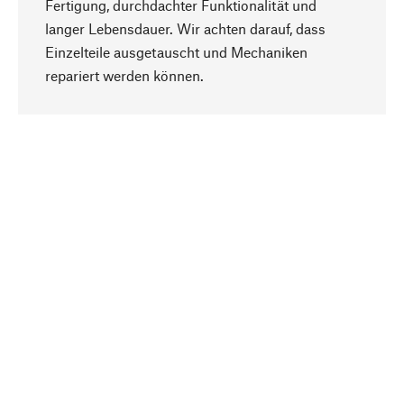
Fertigung, durchdachter Funktionalität und
langer Lebensdauer. Wir achten darauf, dass
Einzelteile ausgetauscht und Mechaniken
Nach oben
repariert werden können.
Bewusst
Nachhaltigkeit steht im Fokus unserer
Produktauswahl. Wir setzen auf natürliche
Inhaltsstoffe und Materialien, die gepflegt werden
können, sowie auf eine ressourcenschonende
und sozialverträgliche Produktion.