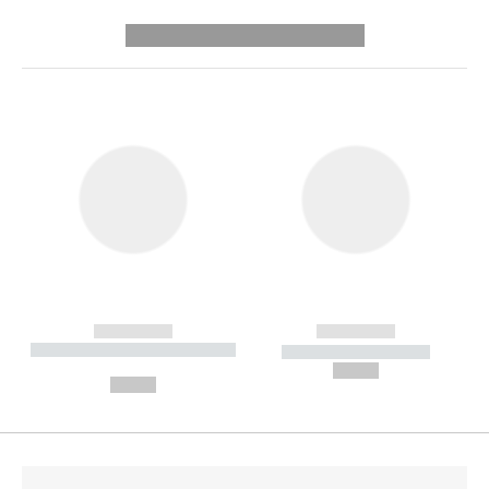
---------- --------------
------------
------------
----------- ----------- --------
----------- -----------
---
--,-- €
--,-- €