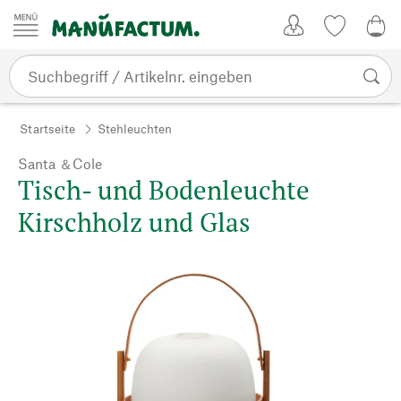
Zum Inhalt springen
Kundenkonto
Merkliste
0,0
Startseite
Stehleuchten
Santa ＆Cole
Tisch- und Bodenleuchte
Kirschholz und Glas