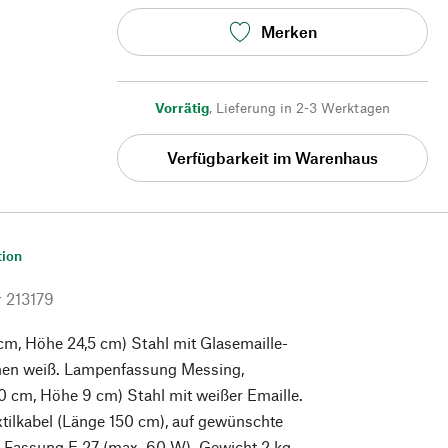
Merken
Vorrätig
,
Lieferung in 2-3 Werktagen
Verfügbarkeit im Warenhaus
tion
r
213179
m, Höhe 24,5 cm) Stahl mit Glasemaille-
nnen weiß. Lampenfassung Messing,
0 cm, Höhe 9 cm) Stahl mit weißer Emaille.
tilkabel (Länge 150 cm), auf gewünschte
 Fassung E 27 (max. 60 W). Gewicht 2 kg.