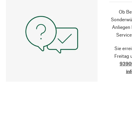
Ob Ber
Sonderwün
Anliegen
Service
Sie erre
Freitag
9390
in