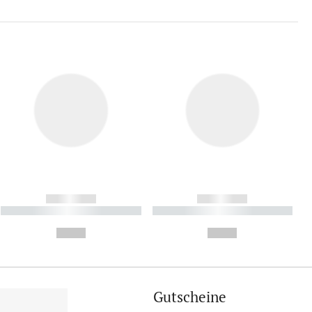
------------
------------
----------- ----------- ----------
----------- ----------- ----------
- -----------
-
--,-- €
--,-- €
Gutscheine