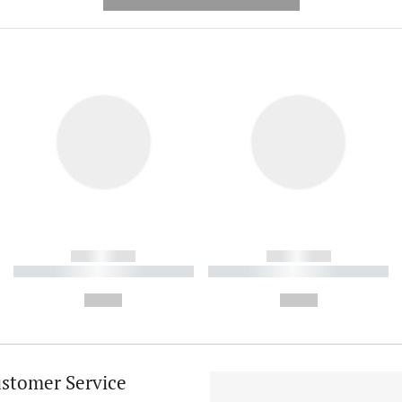
---------- --------------
------------
------------
----------- ----------- ----------
----------- ----------- ----------
-
-
--,-- €
--,-- €
stomer Service