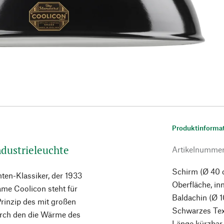
Produktinforma
ndustrieleuchte
Artikelnumme
Schirm (Ø 40 c
ten-Klassiker, der 1933
Oberfläche, i
Name Coolicon steht für
Baldachin (Ø 1
Prinzip des mit großen
Schwarzes Tex
rch den die Wärme des
Länge kürzbar.