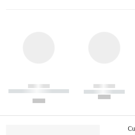
------------
------------
----------- ----------- ----------
----------- -----------
-
--,-- €
--,-- €
Cu