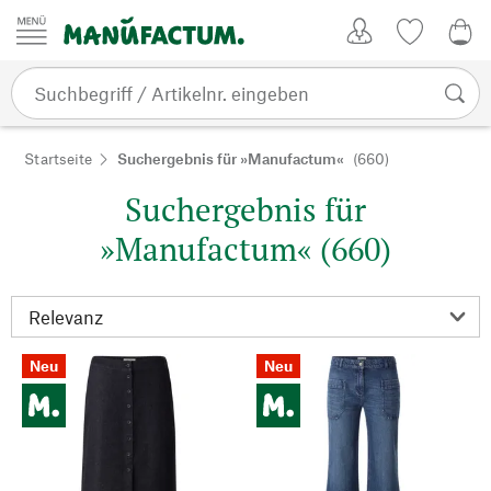
Zum Inhalt springen
Kundenkonto
Merkliste
0,0
Startseite
Suchergebnis für »Manufactum«
(660)
Suchergebnis für
»Manufactum« (660)
Neu
Neu