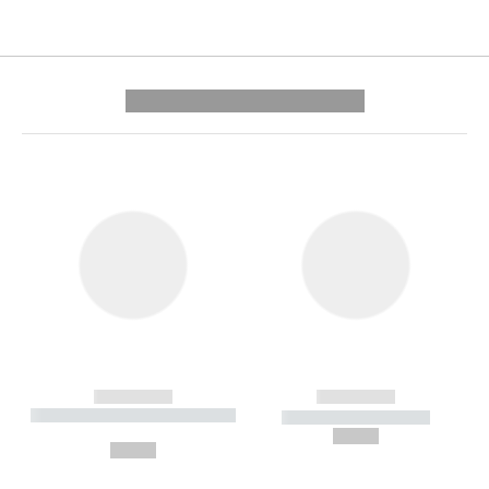
---------- --------------
------------
------------
----------- ----------- --------
----------- -----------
---
--,-- €
--,-- €