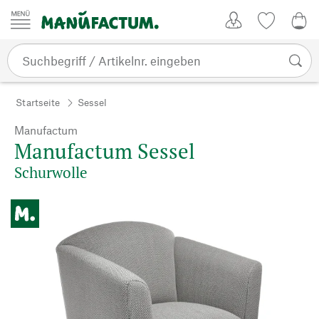
Zum Inhalt springen
Kundenkonto
Merkliste
0,0
Startseite
Sessel
Manufactum
Manufactum Sessel
Schurwolle