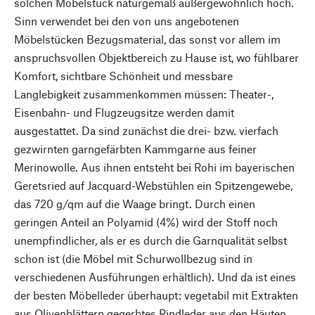
solchen Möbelstück naturgemäß außergewöhnlich hoch.
Sinn verwendet bei den von uns angebotenen
Möbelstücken Bezugsmaterial, das sonst vor allem im
anspruchsvollen Objektbereich zu Hause ist, wo fühlbarer
Komfort, sichtbare Schönheit und messbare
Langlebigkeit zusammenkommen müssen: Theater-,
Eisenbahn- und Flugzeugsitze werden damit
ausgestattet. Da sind zunächst die drei- bzw. vierfach
gezwirnten garngefärbten Kammgarne aus feiner
Merinowolle. Aus ihnen entsteht bei Rohi im bayerischen
Geretsried auf Jacquard-Webstühlen ein Spitzengewebe,
das 720 g/qm auf die Waage bringt. Durch einen
geringen Anteil an Polyamid (4%) wird der Stoff noch
unempfindlicher, als er es durch die Garnqualität selbst
schon ist (die Möbel mit Schurwollbezug sind in
verschiedenen Ausführungen erhältlich). Und da ist eines
der besten Möbelleder überhaupt: vegetabil mit Extrakten
aus Olivenblättern gegerbtes Rindleder aus den Häuten