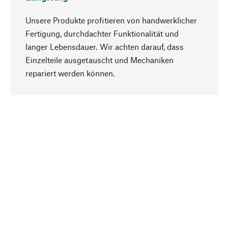
Unsere Produkte profitieren von handwerklicher
Fertigung, durchdachter Funktionalität und
langer Lebensdauer. Wir achten darauf, dass
Einzelteile ausgetauscht und Mechaniken
Nach oben
repariert werden können.
Bewusst
Nachhaltigkeit steht im Fokus unserer
Produktauswahl. Wir setzen auf natürliche
Inhaltsstoffe und Materialien, die gepflegt werden
können, sowie auf eine ressourcenschonende
und sozialverträgliche Produktion.