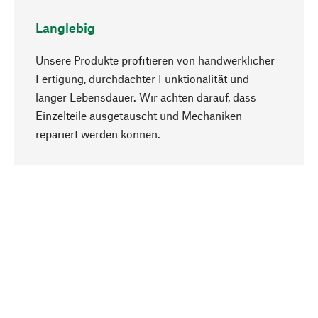
Langlebig
Unsere Produkte profitieren von handwerklicher
Fertigung, durchdachter Funktionalität und
langer Lebensdauer. Wir achten darauf, dass
Einzelteile ausgetauscht und Mechaniken
Nach oben
repariert werden können.
Bewusst
Nachhaltigkeit steht im Fokus unserer
Produktauswahl. Wir setzen auf natürliche
Inhaltsstoffe und Materialien, die gepflegt werden
können, sowie auf eine ressourcenschonende