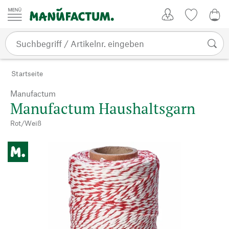
Zum Inhalt springen
Kundenkonto
Merkliste
0,0
Startseite
Manufactum
Manufactum Haushaltsgarn
Rot/Weiß