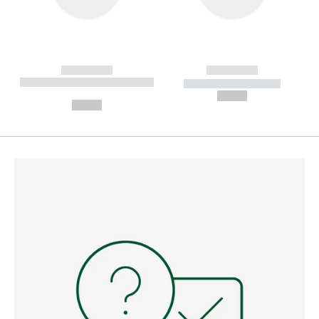
------------
------------
----------- ----------- --------
----------- -----------
---
--,-- €
--,-- €