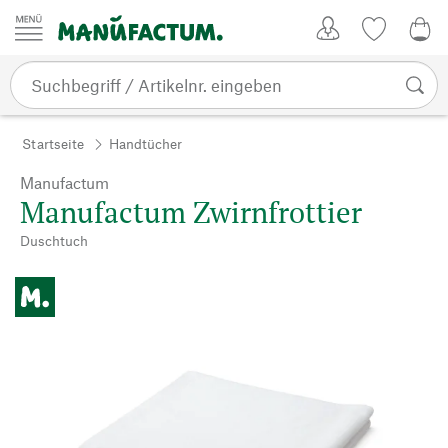
Zum Inhalt springen
Kundenkonto
Merkliste
0,0
Startseite
Handtücher
Manufactum
Manufactum Zwirnfrottier
Duschtuch