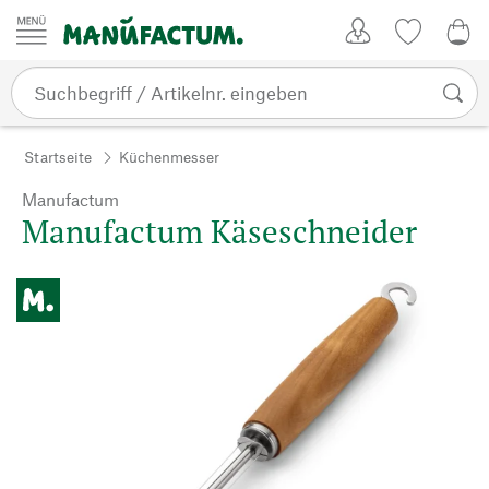
Zum Inhalt springen
Kundenkonto
Merkliste
0,0
Startseite
Küchenmesser
Manufactum
Manufactum Käseschneider