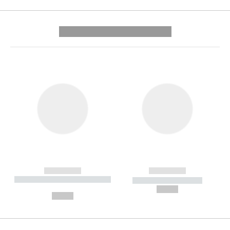
---------- --------------
------------
------------
----------- ----------- --------
----------- -----------
---
--,-- €
--,-- €