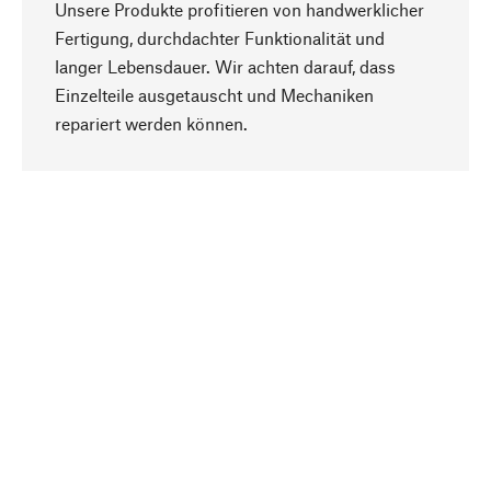
Unsere Produkte profitieren von handwerklicher
Fertigung, durchdachter Funktionalität und
langer Lebensdauer. Wir achten darauf, dass
Einzelteile ausgetauscht und Mechaniken
Nach oben
repariert werden können.
Bewusst
Nachhaltigkeit steht im Fokus unserer
Produktauswahl. Wir setzen auf natürliche
Inhaltsstoffe und Materialien, die gepflegt werden
können, sowie auf eine ressourcenschonende
und sozialverträgliche Produktion.