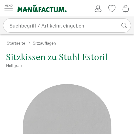
Zum Inhalt springen
Kundenkonto
Merkliste
0,0
Startseite
Sitzauflagen
Sitzkissen zu Stuhl Estoril
Hellgrau