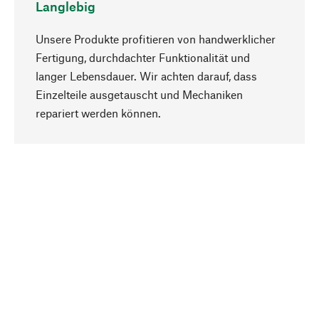
Langlebig
Unsere Produkte profitieren von handwerklicher
Fertigung, durchdachter Funktionalität und
langer Lebensdauer. Wir achten darauf, dass
Einzelteile ausgetauscht und Mechaniken
Nach oben
repariert werden können.
Bewusst
Nachhaltigkeit steht im Fokus unserer
Produktauswahl. Wir setzen auf natürliche
Inhaltsstoffe und Materialien, die gepflegt werden
können, sowie auf eine ressourcenschonende
und sozialverträgliche Produktion.