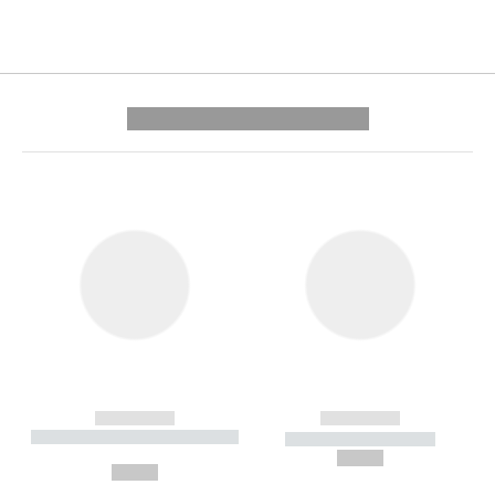
---------- --------------
------------
------------
----------- ----------- --------
----------- -----------
---
--,-- €
--,-- €