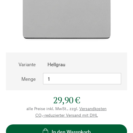
Variante
Hellgrau
Menge
29,90 €
alle Preise inkl. MwSt., zzgl.
Versandkosten
CO₂-reduzierter Versand mit DHL
In den Warenkorb