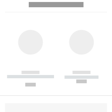
---------- --------------
------------
------------
----------- ----------- --------
----------- -----------
---
--,-- €
--,-- €