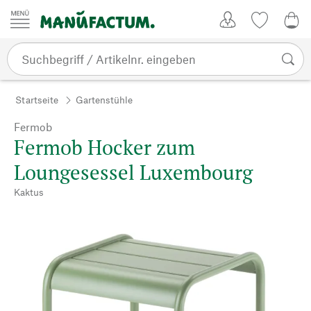
Zum Inhalt springen
Kundenkonto
Merkliste
0,0
Startseite
Gartenstühle
Fermob
Fermob Hocker zum
Loungesessel Luxembourg
Kaktus