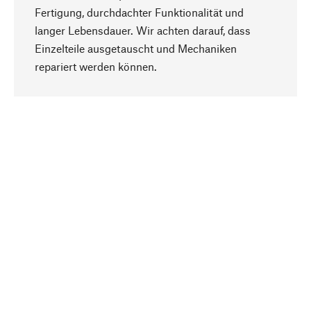
Fertigung, durchdachter Funktionalität und
langer Lebensdauer. Wir achten darauf, dass
Einzelteile ausgetauscht und Mechaniken
Nach oben
repariert werden können.
Bewusst
Nachhaltigkeit steht im Fokus unserer
Produktauswahl. Wir setzen auf natürliche
Inhaltsstoffe und Materialien, die gepflegt werden
können, sowie auf eine ressourcenschonende
und sozialverträgliche Produktion.