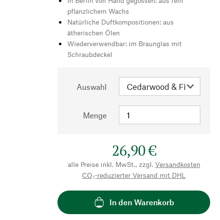
In Berlin von Hand gegossen: aus rein
pflanzlichem Wachs
Natürliche Duftkompositionen: aus
ätherischen Ölen
Wiederverwendbar: im Braunglas mit
Schraubdeckel
Auswahl
Menge
26,90 €
alle Preise inkl. MwSt., zzgl.
Versandkosten
CO₂-reduzierter Versand mit DHL
In den Warenkorb