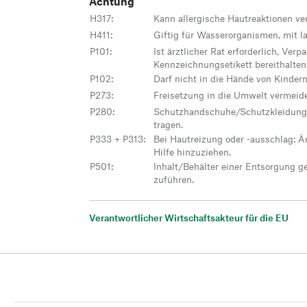
Achtung
H317
:
Kann allergische Hautreaktionen ve
H411
:
Giftig für Wasserorganismen, mit l
P101
:
Ist ärztlicher Rat erforderlich, Ver
Kennzeichnungsetikett bereithalten
P102
:
Darf nicht in die Hände von Kinder
P273
:
Freisetzung in die Umwelt vermeid
P280
:
Schutzhandschuhe/Schutzkleidung
tragen.
P333 + P313
:
Bei Hautreizung oder -ausschlag: Är
Hilfe hinzuziehen.
P501
:
Inhalt/Behälter einer Entsorgung g
zuführen.
Verantwortlicher Wirtschaftsakteur für die EU