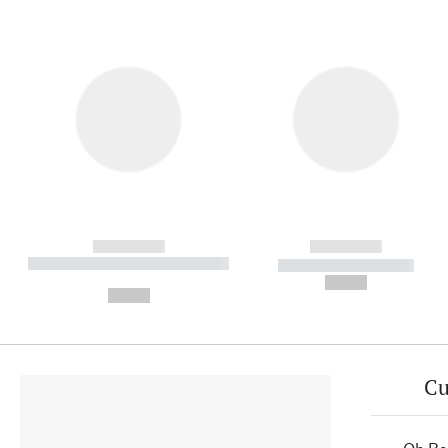
------------
------------
----------- ----------- ----------
----------- -----------
-
--,-- €
--,-- €
Cu