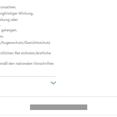
rursachen.
angfristiger Wirkung.
packung oder
.
n gelangen.
en.
/Augenschutz/Gesichtsschutz
ztlichen Rat einholen/ärztliche
emäß den nationalen Vorschriften
---------- --------------