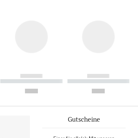
------------
------------
----------- ----------- ----------
----------- ----------- ----------
- -----------
-
--,-- €
--,-- €
Gutscheine