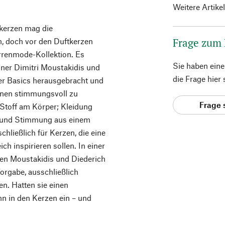
Weitere Artike
tkerzen mag die
Frage zum
, doch vor den Duftkerzen
rrenmode-Kollektion. Es
Sie haben ein
iner Dimitri Moustakidis und
die Frage hier
oser Basics herausgebracht und
ionen stimmungsvoll zu
Frage 
 Stoff am Körper; Kleidung
e und Stimmung aus einem
hließlich für Kerzen, die eine
h inspirieren sollen. In einer
ten Moustakidis und Diederich
orgabe, ausschließlich
en. Hatten sie einen
hn in den Kerzen ein – und