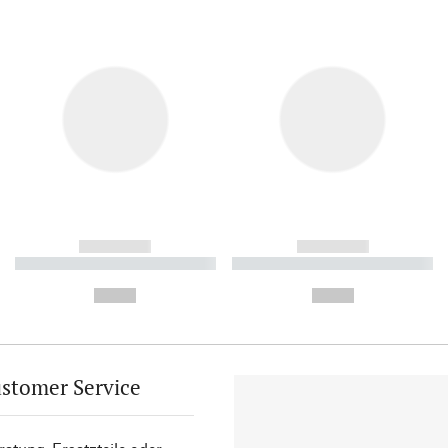
------------
------------
----------- ----------- ----------
----------- ----------- ----------
-
-
--,-- €
--,-- €
stomer Service