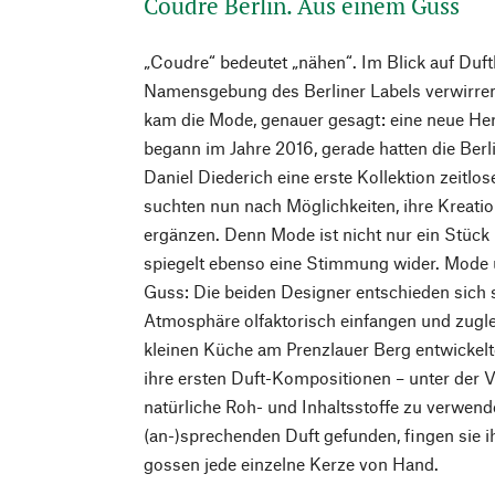
Coudre Berlin. Aus einem Guss
„Coudre“ bedeutet „nähen“. Im Blick auf Duf
Namensgebung des Berliner Labels verwirren
kam die Mode, genauer gesagt: eine neue He
begann im Jahre 2016, gerade hatten die Berl
Daniel Diederich eine erste Kollektion zeitl
suchten nun nach Möglichkeiten, ihre Kreat
ergänzen. Denn Mode ist nicht nur ein Stück
spiegelt ebenso eine Stimmung wider. Mod
Guss: Die beiden Designer entschieden sich sc
Atmosphäre olfaktorisch einfangen und zugleic
kleinen Küche am Prenzlauer Berg entwickel
ihre ersten Duft-Kompositionen – unter der V
natürliche Roh- und Inhaltsstoffe zu verwend
(an-)sprechenden Duft gefunden, fingen sie i
gossen jede einzelne Kerze von Hand.