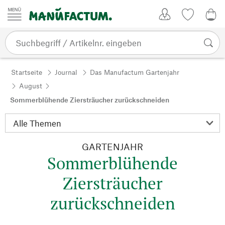
Zum Inhalt springen
Kundenkonto
Merkliste
0,0
Startseite
Journal
Das Manufactum Gartenjahr
August
Sommerblühende Ziersträucher zurückschneiden
GARTENJAHR
Sommerblühende
Ziersträucher
zurückschneiden