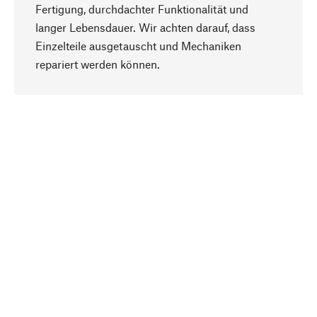
Fertigung, durchdachter Funktionalität und
langer Lebensdauer. Wir achten darauf, dass
Einzelteile ausgetauscht und Mechaniken
Nach oben
repariert werden können.
Bewusst
Nachhaltigkeit steht im Fokus unserer
Produktauswahl. Wir setzen auf natürliche
Inhaltsstoffe und Materialien, die gepflegt werden
können, sowie auf eine ressourcenschonende
und sozialverträgliche Produktion.