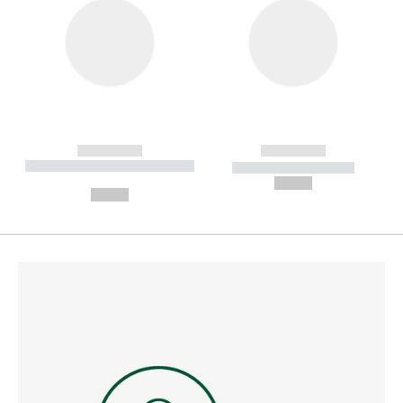
------------
------------
----------- ----------- --------
----------- -----------
---
--,-- €
--,-- €