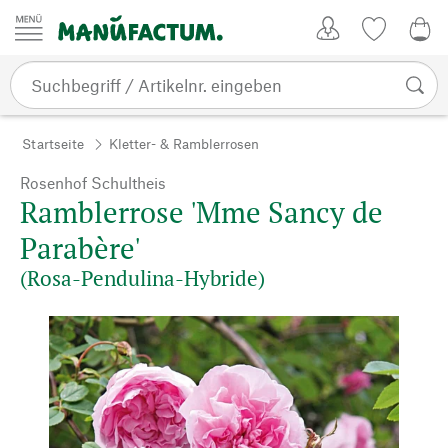
Zum Inhalt springen
Kundenkonto
Merkliste
0,0
Startseite
Kletter- & Ramblerrosen
Rosenhof Schultheis
Ramblerrose 'Mme Sancy de
Parabère'
(Rosa-Pendulina-Hybride)