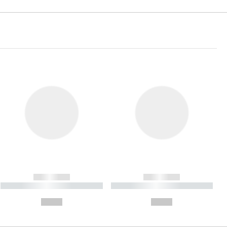
------------
------------
----------- ----------- ----------
----------- ----------- ----------
- -----------
-
--,-- €
--,-- €