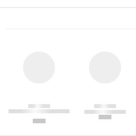
------------
------------
----------- ----------- ----------
----------- -----------
-
--,-- €
--,-- €