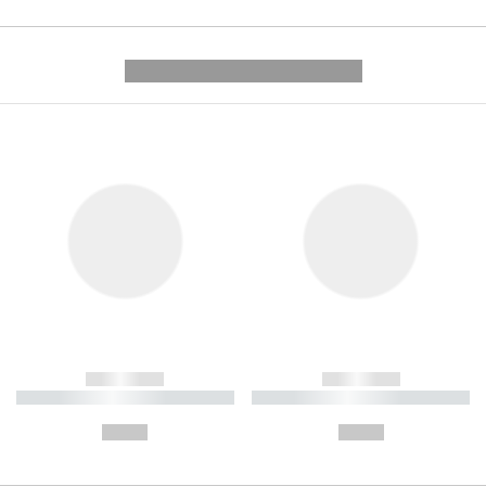
---------- --------------
------------
------------
----------- ----------- ----------
----------- ----------- ----------
-
-
--,-- €
--,-- €