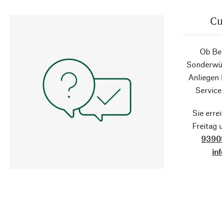
Cu
Ob Ber
Sonderwün
Anliegen
Service
Sie erre
Freitag
9390
in