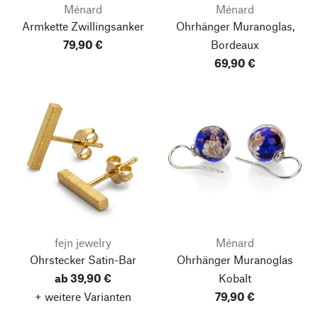
Ménard
Ménard
Armkette Zwillingsanker
Ohrhänger Muranoglas,
79,90 €
Bordeaux
69,90 €
fejn jewelry
Ménard
Ohrstecker Satin-Bar
Ohrhänger Muranoglas
Nach oben
ab 39,90 €
Kobalt
+ weitere Varianten
79,90 €