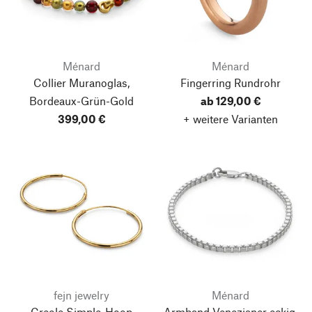
Ménard
Ménard
Collier Muranoglas,
Fingerring Rundrohr
Bordeaux-Grün-Gold
ab 129,00 €
399,00 €
+ weitere Varianten
fejn jewelry
Ménard
Creole Simple-Hoop
Armband Venezianer eckig,