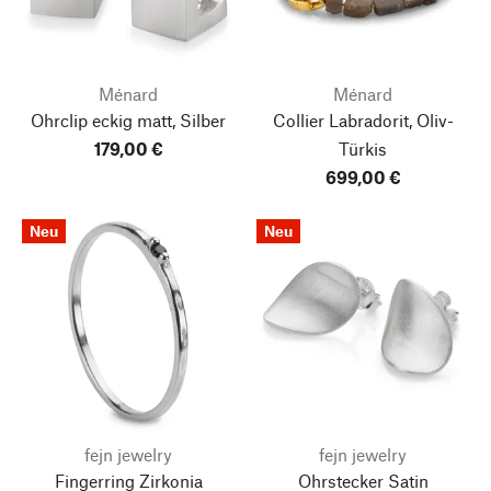
Ménard
Ménard
Ohrclip eckig matt, Silber
Collier Labradorit, Oliv-
179,00 €
Türkis
699,00 €
Neu
Neu
fejn jewelry
fejn jewelry
Fingerring Zirkonia
Ohrstecker Satin