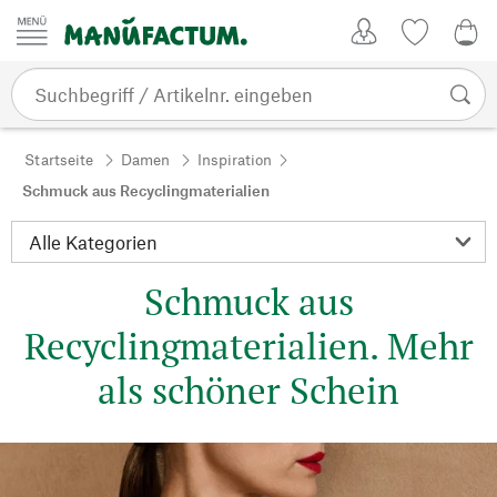
Zum Inhalt springen
Kundenkonto
Merkliste
0,0
Startseite
Damen
Inspiration
Schmuck aus Recyclingmaterialien
Schmuck aus
Recyclingmaterialien. Mehr
als schöner Schein