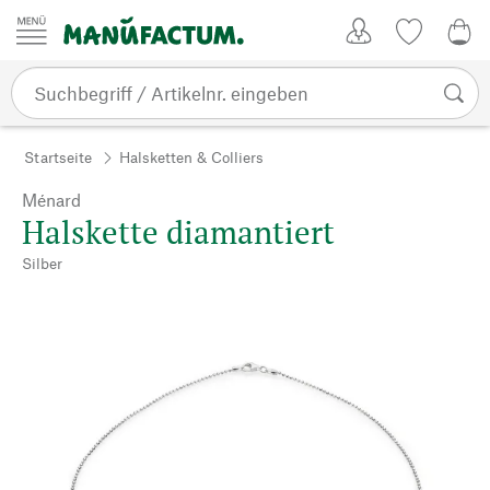
Zum Inhalt springen
Kundenkonto
Merkliste
0,0
Startseite
Halsketten & Colliers
Ménard
Halskette diamantiert
Silber