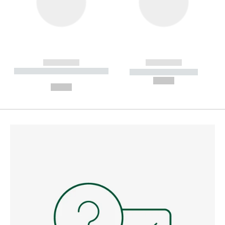
------------
------------
----------- ----------- --------
----------- -----------
---
--,-- €
--,-- €