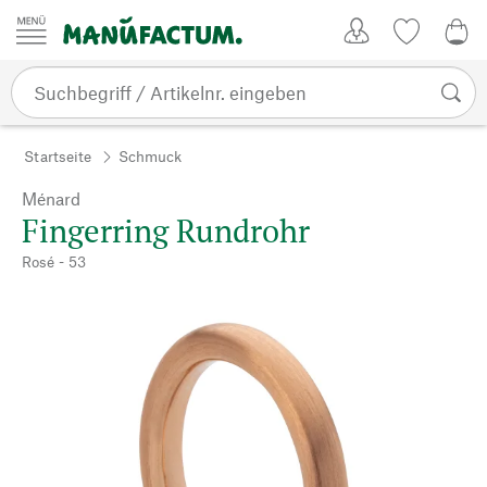
Zum Inhalt springen
Kundenkonto
Merkliste
0,0
Startseite
Schmuck
Ménard
Fingerring Rundrohr
Rosé - 53