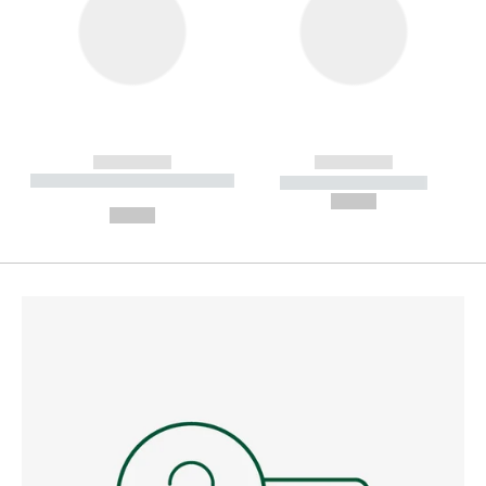
------------
------------
----------- ----------- --------
----------- -----------
---
--,-- €
--,-- €