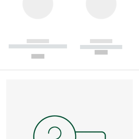
------------
------------
----------- ----------- --------
----------- -----------
---
--,-- €
--,-- €