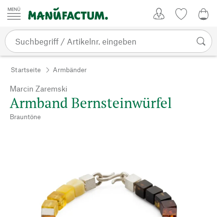
Zum Inhalt springen
Kundenkonto
Merkliste
0,0
Startseite
Armbänder
Marcin Zaremski
Armband Bernsteinwürfel
Brauntöne