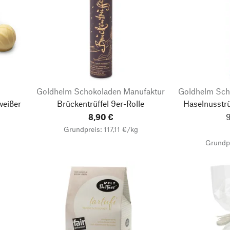
Goldhelm Schokoladen Manufaktur
Goldhelm Sch
weißer
Brückentrüffel 9er-Rolle
Haselnusstrü
8,90 €
9
Grundpreis: 117,11 €/kg
Grundpr