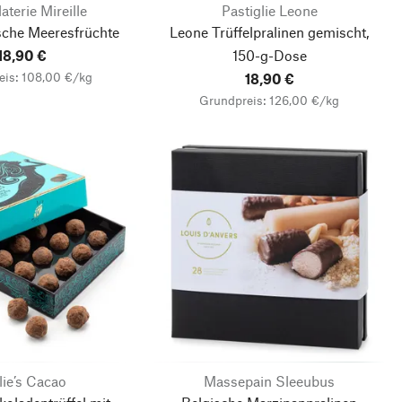
terie Mireille
Pastiglie Leone
sche Meeresfrüchte
Leone Trüffelpralinen gemischt,
18,90 €
150-g-Dose
eis: 108,00 €/kg
18,90 €
Grundpreis: 126,00 €/kg
lie’s Cacao
Massepain Sleeubus