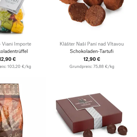
 Viani Importe
Klášter Naší Paní nad Vltavou
oladentrüffel
Schokoladen-Tartufi
12,90 €
12,90 €
eis: 103,20 €/kg
Grundpreis: 75,88 €/kg