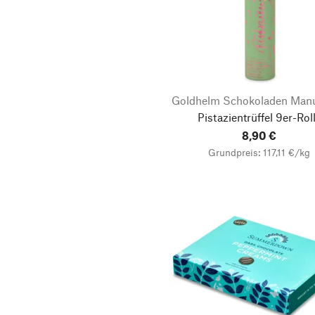
Goldhelm Schokoladen Manu
Pistazientrüffel 9er-Rol
8,90 €
Grundpreis: 117,11 €/kg