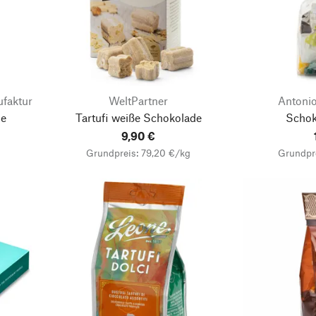
faktur
WeltPartner
Antonio
le
Tartufi weiße Schokolade
Schok
9,90 €
Grundpreis: 79,20 €/kg
Grundpr