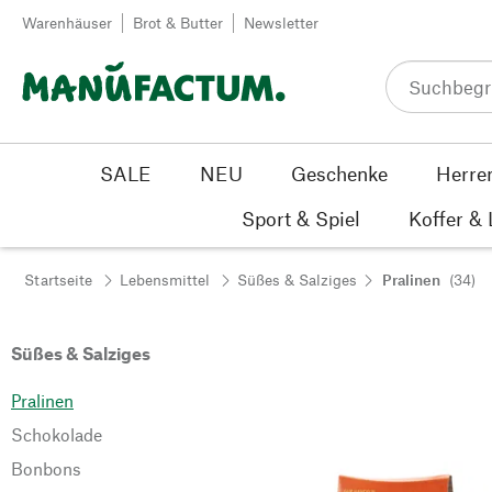
Zum Inhalt springen
Warenhäuser
Brot & Butter
Newsletter
SALE
NEU
Geschenke
Herre
Sport & Spiel
Koffer &
Startseite
Lebensmittel
Süßes & Salziges
Pralinen
(34)
Süßes & Salziges
Pralinen
Schokolade
Bonbons