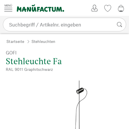
Zum Inhalt springen
Kundenkonto
Merkliste
0,0
Startseite
Stehleuchten
GOFI
Stehleuchte Fa
RAL 9011 Graphitschwarz