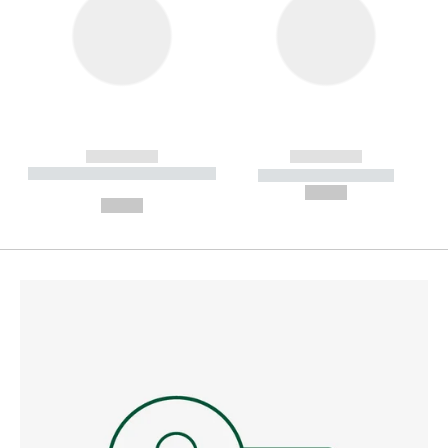
------------
------------
----------- ----------- --------
----------- -----------
---
--,-- €
--,-- €