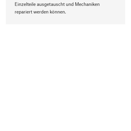
Einzelteile ausgetauscht und Mechaniken
Nach oben
repariert werden können.
Bewusst
Nachhaltigkeit steht im Fokus unserer
Produktauswahl. Wir setzen auf natürliche
Inhaltsstoffe und Materialien, die gepflegt werden
können, sowie auf eine ressourcenschonende
und sozialverträgliche Produktion.
Ausgewählt