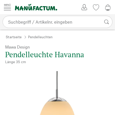
Zum Inhalt springen
Kundenkonto
Merkliste
0,0
Startseite
Pendelleuchten
Mawa Design
Pendelleuchte Havanna
Länge 35 cm