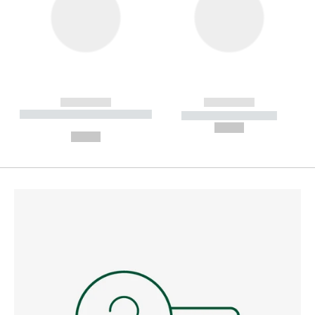
------------
------------
----------- ----------- --------
----------- -----------
---
--,-- €
--,-- €