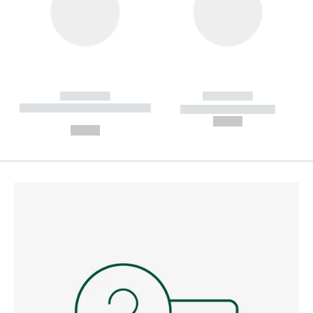
------------
------------
----------- ----------- --------
----------- -----------
---
--,-- €
--,-- €