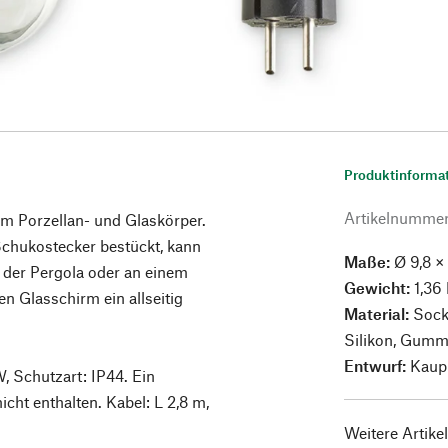
Produktinforma
Artikelnumme
em Porzellan- und Glaskörper.
Schukostecker bestückt, kann
Maße:
Ø 9,8 ×
n der Pergola oder an einem
Gewicht:
1,36
en Glasschirm ein allseitig
Material:
Sock
Silikon, Gumm
Entwurf:
Kaup
, Schutzart: IP44. Ein
cht enthalten. Kabel: L 2,8 m,
Weitere Artike