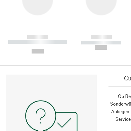
------------
------------
----------- ----------- ----------
----------- -----------
-
--,-- €
--,-- €
Cu
Ob Ber
Sonderwün
Anliegen
Service