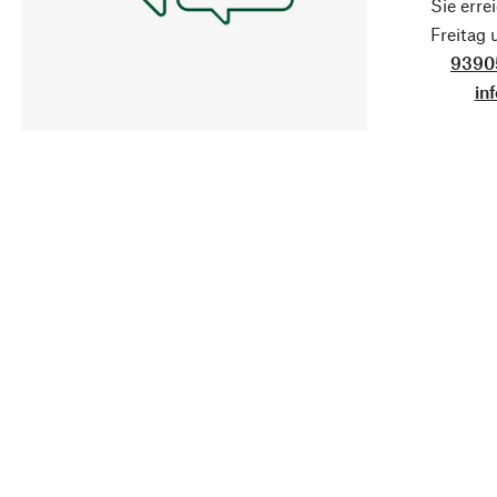
Sie erre
Freitag
9390
in