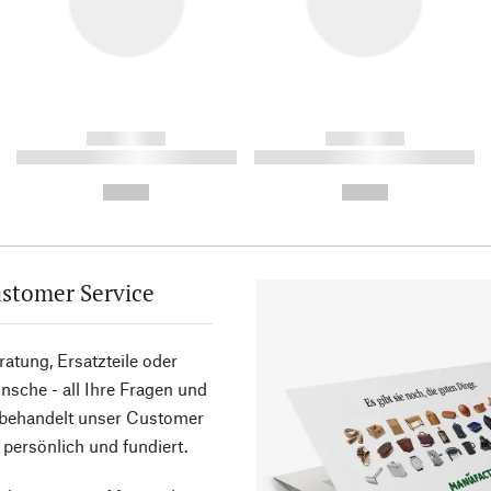
------------
------------
----------- ----------- ----------
----------- ----------- ----------
-
-
--,-- €
--,-- €
stomer Service
atung, Ersatzteile oder
sche - all Ihre Fragen und
 behandelt unser Customer
 persönlich und fundiert.