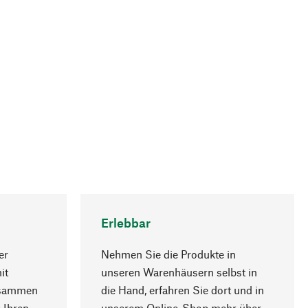
Erlebbar
er
Nehmen Sie die Produkte in
it
unseren Warenhäusern selbst in
usammen
die Hand, erfahren Sie dort und in
Nach oben
 Ihren
unserem Online-Shop mehr über