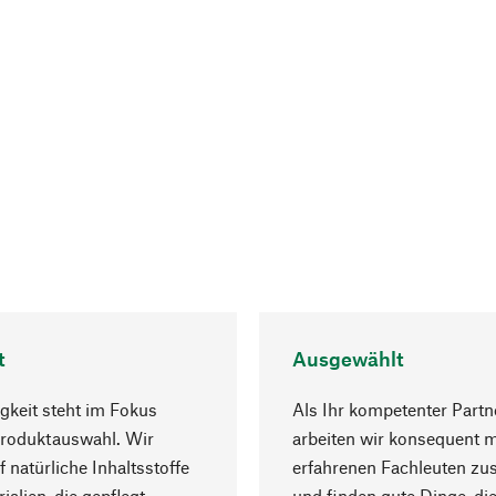
t
Ausgewählt
gkeit steht im Fokus
Als Ihr kompetenter Partn
Produktauswahl. Wir
arbeiten wir konsequent m
f natürliche Inhaltsstoffe
erfahrenen Fachleuten z
ialien, die gepflegt
und finden gute Dinge, die