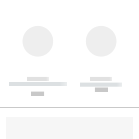
------------
------------
----------- ----------- --------
----------- -----------
---
--,-- €
--,-- €