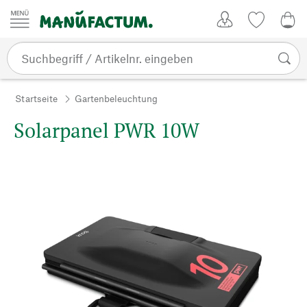
Zum Inhalt springen
Kundenkonto
Merkliste
0,0
Startseite
Gartenbeleuchtung
Solarpanel PWR 10W