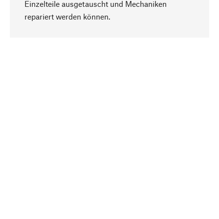
Einzelteile ausgetauscht und Mechaniken
Nach oben
repariert werden können.
Bewusst
Nachhaltigkeit steht im Fokus unserer
Produktauswahl. Wir setzen auf natürliche
Inhaltsstoffe und Materialien, die gepflegt werden
können, sowie auf eine ressourcenschonende
und sozialverträgliche Produktion.
Ausgewählt