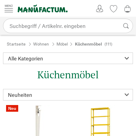
Zum Inhalt springen
Kundenkonto
Merkliste
0,0
Startseite
Wohnen
Möbel
Küchenmöbel
(111)
Küchenmöbel
Neu