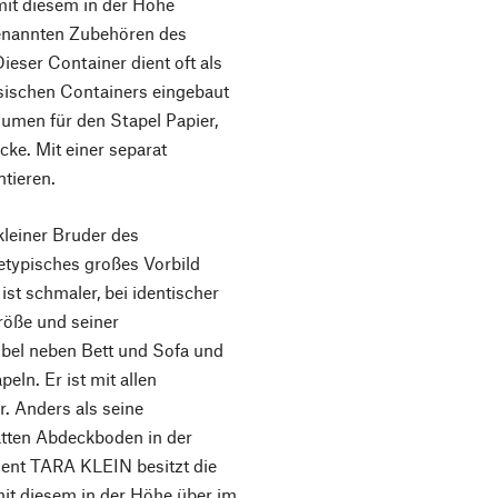
it diesem in der Höhe
genannten Zubehören des
ser Container dient oft als
ssischen Containers eingebaut
olumen für den Stapel Papier,
ecke. Mit einer separat
ntieren.
einer Bruder des
typisches großes Vorbild
ist schmaler, bei identischer
Größe und seiner
bel neben Bett und Sofa und
eln. Er ist mit allen
. Anders als seine
atten Abdeckboden in der
ment TARA KLEIN besitzt die
it diesem in der Höhe über im