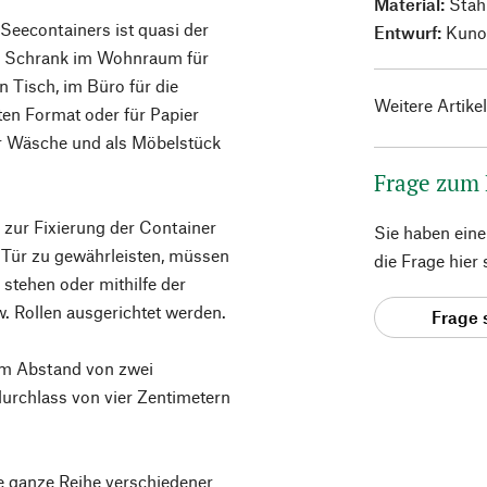
Material:
Stahl
eecontainers ist quasi der
Entwurf:
Kuno 
s Schrank im Wohnraum für
n Tisch, im Büro für die
Weitere Artike
en Format oder für Papier
r Wäsche und als Möbelstück
Frage zum
r zur Fixierung der Container
Sie haben ein
 Tür zu gewährleisten, müssen
die Frage hier
 stehen oder mithilfe der
. Rollen ausgerichtet werden.
Frage 
nem Abstand von zwei
urchlass von vier Zentimetern
ganze Reihe verschiedener