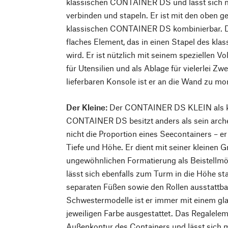
klassischen CONTAINER DS und lässt sich m
verbinden und stapeln. Er ist mit den oben 
klassischen CONTAINER DS kombinierbar. Die
flaches Element, das in einen Stapel des kla
wird. Er ist nützlich mit seinem speziellen V
für Utensilien und als Ablage für vielerlei Zw
lieferbaren Konsole ist er an die Wand zu mo
Der Kleine:
Der CONTAINER DS KLEIN als kl
CONTAINER DS besitzt anders als sein arche
nicht die Proportion eines Seecontainers – er 
Tiefe und Höhe. Er dient mit seiner kleinen 
ungewöhnlichen Formatierung als Beistellmö
lässt sich ebenfalls zum Turm in die Höhe stap
separaten Füßen sowie den Rollen ausstattbar
Schwestermodelle ist er immer mit einem gl
jeweiligen Farbe ausgestattet. Das Regalele
Außenkontur des Containers und lässt sich m