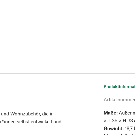
Produktinforma
Artikelnumme
Maße:
Außenma
 und Wohnzubehör, die in
× T 36 × H 33
innen selbst entwickelt und
Gewicht:
18,7 