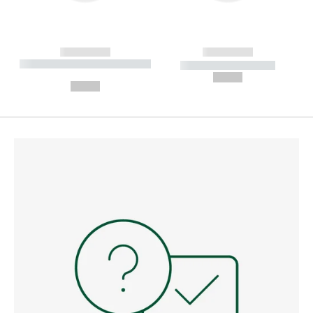
------------
------------
----------- ----------- --------
----------- -----------
---
--,-- €
--,-- €