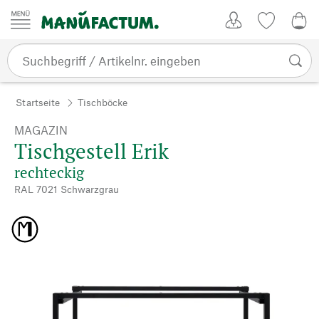
Zum Inhalt springen
Kundenkonto
Merkliste
0,0
Startseite
Tischböcke
MAGAZIN
Tischgestell Erik
rechteckig
RAL 7021 Schwarzgrau