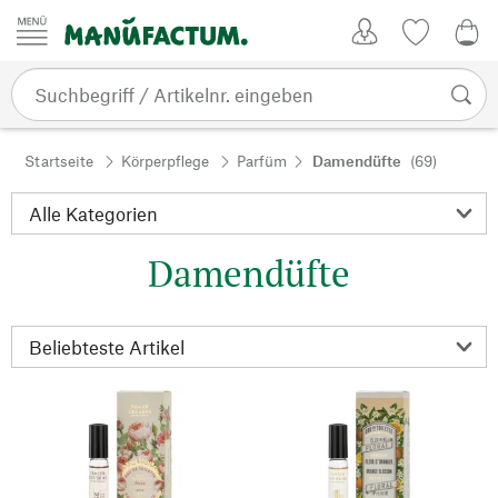
Zum Inhalt springen
Kundenkonto
Merkliste
0,0
Startseite
Körperpflege
Parfüm
Damendüfte
(69)
Damendüfte