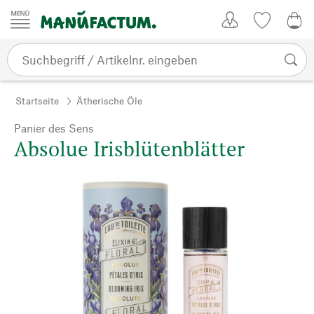
Zum Inhalt springen
Kundenkonto
Merkliste
0,0
Startseite
Ätherische Öle
Panier des Sens
Absolue Irisblütenblätter