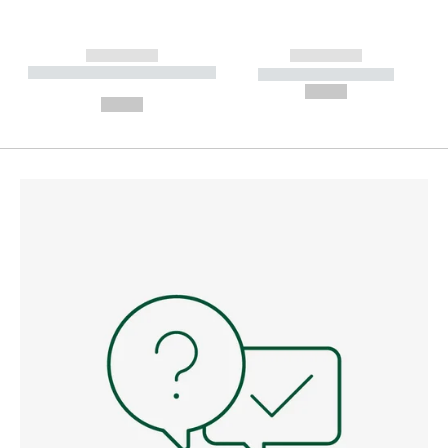
------------
------------
----------- ----------- --------
----------- -----------
---
--,-- €
--,-- €