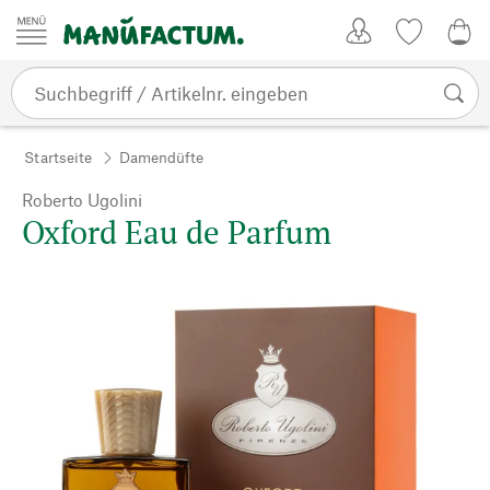
Zum Inhalt springen
Kundenkonto
Merkliste
0,0
Startseite
Damendüfte
Roberto Ugolini
Oxford Eau de Parfum