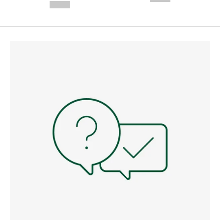
--,-- €