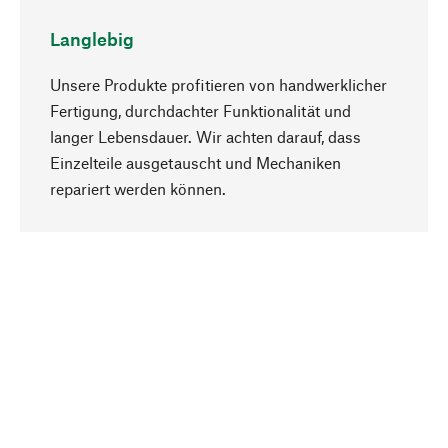
Langlebig
Unsere Produkte profitieren von handwerklicher
Fertigung, durchdachter Funktionalität und
langer Lebensdauer. Wir achten darauf, dass
Einzelteile ausgetauscht und Mechaniken
Nach oben
repariert werden können.
Bewusst
Nachhaltigkeit steht im Fokus unserer
Produktauswahl. Wir setzen auf natürliche
Inhaltsstoffe und Materialien, die gepflegt werden
können, sowie auf eine ressourcenschonende