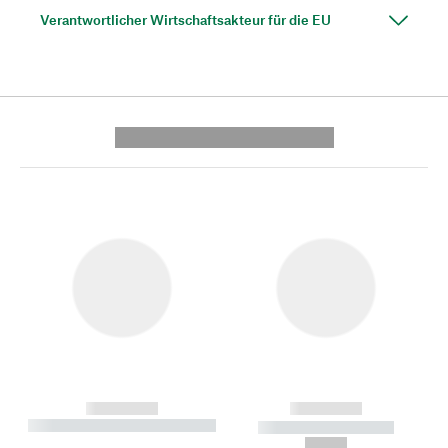
Verantwortlicher Wirtschaftsakteur für die EU
---------- --------------
------------
------------
----------- ----------- --------
----------- -----------
---
--,-- €