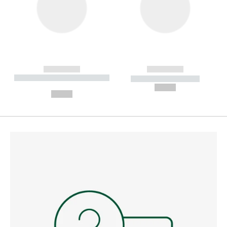
------------
------------
----------- ----------- --------
----------- -----------
---
--,-- €
--,-- €