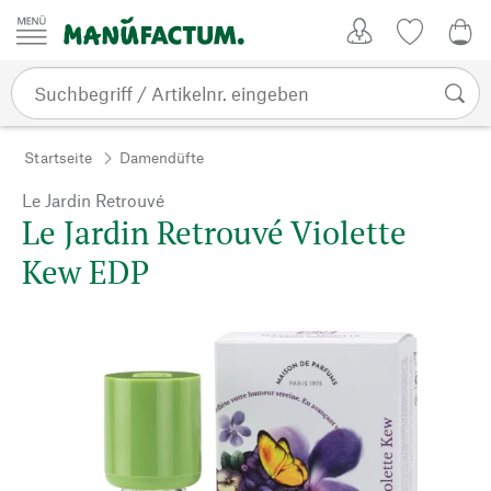
Zum Inhalt springen
Kundenkonto
Merkliste
0,0
Startseite
Damendüfte
Le Jardin Retrouvé
Le Jardin Retrouvé Violette
Kew EDP