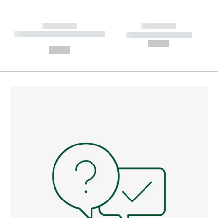
------------
------------
----------- ----------- --------
----------- -----------
---
--,-- €
--,-- €