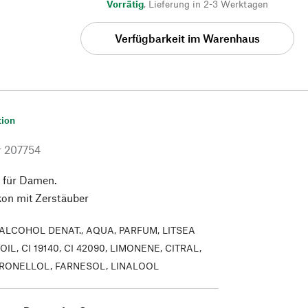
Vorrätig
,
Lieferung in 2-3 Werktagen
Verfügbarkeit im Warenhaus
tion
r
207754
e für Damen.
kon mit Zerstäuber
ALCOHOL DENAT., AQUA, PARFUM, LITSEA
IL, CI 19140, CI 42090, LIMONENE, CITRAL,
TRONELLOL, FARNESOL, LINALOOL