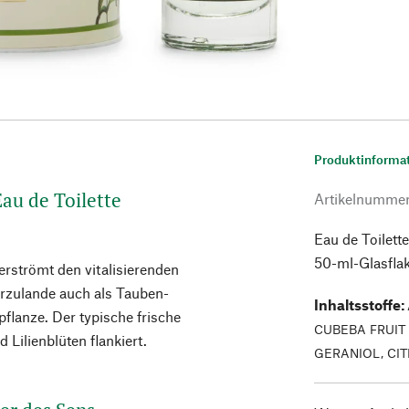
Produktinforma
Eau de Toilette
Artikelnumme
Eau de Toilett
50-ml-Glasfla
erströmt den vitalisierenden
erzulande auch als Tauben-
Inhaltsstoffe
:
flanze. Der typische frische
CUBEBA FRUIT O
Lilienblüten flankiert.
GERANIOL, CI