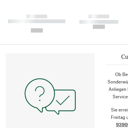
------------
------------
----------- ----------- ----------
----------- -----------
-
--,-- €
--,-- €
Cu
Ob Ber
Sonderwün
Anliegen
Service
Sie erre
Freitag
9390