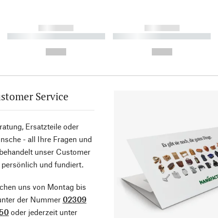
------------
------------
----------- ----------- ----------
----------- ----------- ----------
-
-
--,-- €
--,-- €
stomer Service
atung, Ersatzteile oder
sche - all Ihre Fragen und
 behandelt unser Customer
 persönlich und fundiert.
ichen uns von Montag bis
 unter der Nummer
02309
50
oder jederzeit unter