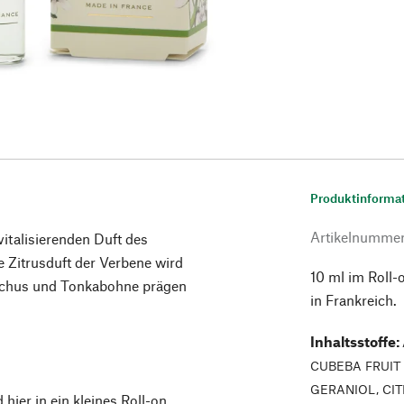
Produktinforma
Artikelnumme
vitalisierenden Duft des
e Zitrusduft der Verbene wird
10 ml im Roll-
oschus und Tonkabohne prägen
in Frankreich.
Inhaltsstoffe
:
CUBEBA FRUIT O
GERANIOL, CI
hier in ein kleines Roll-on