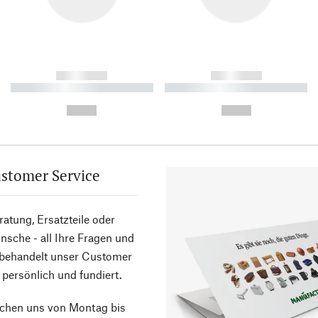
------------
------------
----------- ----------- ----------
----------- ----------- ----------
-
-
--,-- €
--,-- €
stomer Service
atung, Ersatzteile oder
sche - all Ihre Fragen und
 behandelt unser Customer
 persönlich und fundiert.
ichen uns von Montag bis