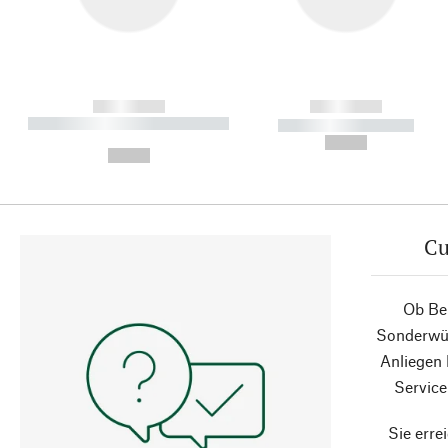
------------
------------
----------- ----------- ----------
----------- -----------
-
--,-- €
--,-- €
Cu
Ob Ber
Sonderwün
Anliegen
Service
Sie erre