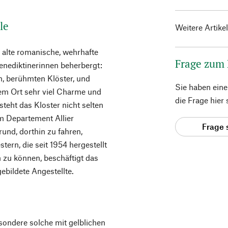
le
Weitere Artike
e alte romanische, wehrhafte
Frage zum
Benediktinerinnen beherbergt:
en, berühmten Klöster, und
Sie haben ein
m Ort sehr viel Charme und
die Frage hier
teht das Kloster nicht selten
m Departement Allier
Frage 
und, dorthin zu fahren,
ern, die seit 1954 hergestellt
 zu können, beschäftigt das
ebildete Angestellte.
esondere solche mit gelblichen