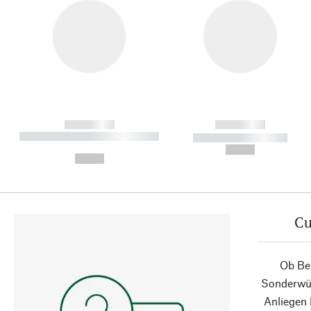
------------
------------
----------- ----------- ----------
----------- -----------
-
--,-- €
--,-- €
Cu
Ob Ber
Sonderwün
Anliegen