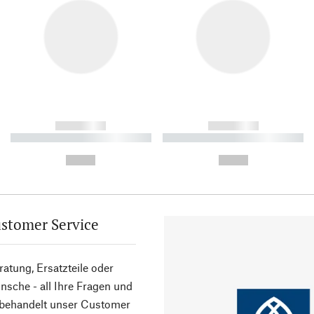
------------
------------
----------- ----------- ----------
----------- ----------- ----------
-
-
--,-- €
--,-- €
stomer Service
atung, Ersatzteile oder
sche - all Ihre Fragen und
 behandelt unser Customer