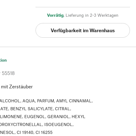
Vorrätig
,
Lieferung in 2-3 Werktagen
Verfügbarkeit im Warenhaus
tion
r
55518
 mit Zerstäuber
ALCOHOL, AQUA, PARFUM, AMYL CINNAMAL,
TE, BENZYL SALICYLATE, CITRAL,
 LIMONENE, EUGENOL, GERANIOL, HEXYL
DROXYCITRONELLAL, ISOEUGENOL,
ESOL, CI 19140, CI 16255