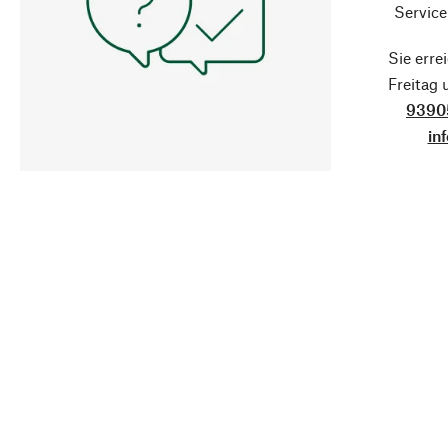
Service
Sie erre
Freitag
9390
in