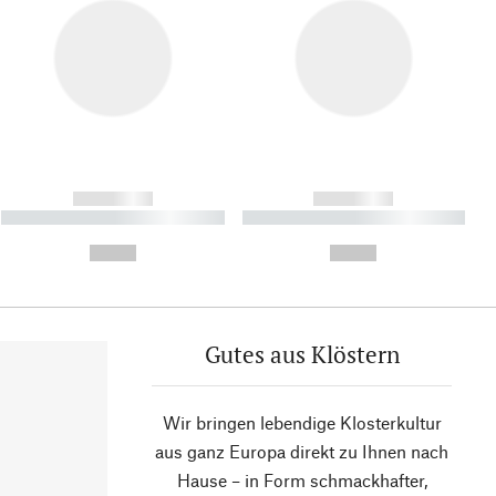
------------
------------
----------- ----------- ----------
----------- ----------- ----------
- -----------
-
--,-- €
--,-- €
Gutes aus Klöstern
Wir bringen lebendige Klosterkultur
aus ganz Europa direkt zu Ihnen nach
Hause – in Form schmackhafter,