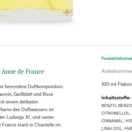
Produktinforma
n Anne de France
Artikelnumme
100-ml-Flakon
eine besondere Duftkomposition
asmin, Geißblatt und Rose
Inhaltsstoffe
:
mit einem delikaten
BENZYL BENZOA
 Name des Duftwassers ist
CITRONELLOL,
ter Ludwigs XI. und seiner
CINNAMAL, HY
 France starb in Chantelle im
LINALOOL, FARN