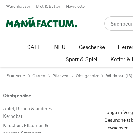
Zum Inhalt springen
Warenhäuser
Brot & Butter
Newsletter
SALE
NEU
Geschenke
Herre
Sport & Spiel
Koffer &
Startseite
Garten
Pflanzen
Obstgehölze
Wildobst
(13)
Obstgehölze
Äpfel, Birnen & anderes
Lange in Verg
Kernobst
Gesundheitsbe
Kirschen, Pflaumen &
Gewächsen ..
anderes Steinobst