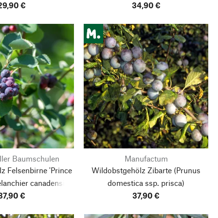
29,90 €
34,90 €
ller Baumschulen
Manufactum
z Felsenbirne 'Prince
Wildobstgehölz Zibarte
(Prunus
anchier canadensis)
domestica ssp. prisca)
37,90 €
37,90 €