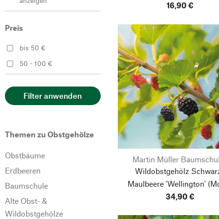
anzeigen
16,90 €
Preis
bis 50 €
50 - 100 €
Filter anwenden
Themen zu Obstgehölze
Obstbäume
Martin Müller Baumschu
Erdbeeren
Wildobstgehölz Schwar
Maulbeere 'Wellington'
(M
Baumschule
34,90 €
nigra)
Alte Obst- &
Wildobstgehölze