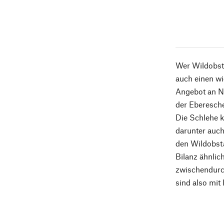
Wer Wildobstg
auch einen wi
Angebot an Na
der Eberesch
Die Schlehe k
darunter auch
den Wildobsta
Bilanz ähnlic
zwischendurch
sind also mit