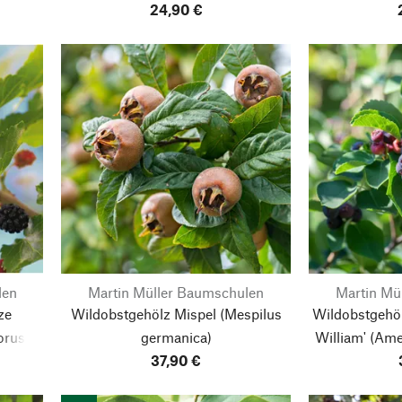
24,90 €
len
Martin Müller Baumschulen
Martin Mü
ze
Wildobstgehölz Mispel
(Mespilus
Wildobstgehöl
orus
germanica)
William'
(Amel
37,90 €