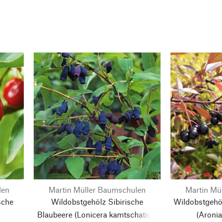
len
Martin Müller Baumschulen
Martin Mü
sche
Wildobstgehölz Sibirische
Wildobstgehöl
Blaubeere
(Lonicera kamtschatica)
(Aroni