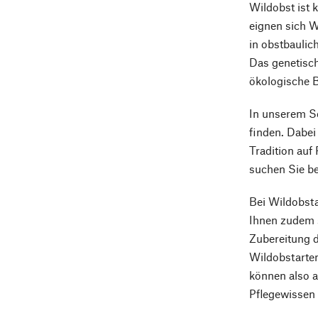
Wildobst ist 
eignen sich W
in obstbaulic
Das genetisch
ökologische B
In unserem S
finden. Dabe
Tradition auf
suchen Sie be
Bei Wildobsta
Ihnen zudem s
Zubereitung d
Wildobstarten
können also a
Pflegewissen l