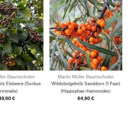
ller Baumschulen
Martin Müller Baumschulen
lz Elsbeere
(Sorbus
Wildobstgehölz Sanddorn
(1 Paar)
orminalis)
(Hippophae rhamnoides)
49,90 €
64,90 €