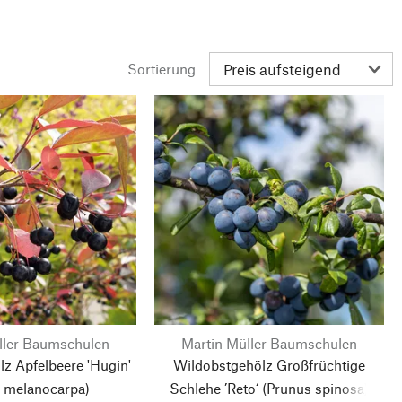
Sortierung
ller Baumschulen
Martin Müller Baumschulen
z Apfelbeere 'Hugin'
Wildobstgehölz Großfrüchtige
a melanocarpa)
Schlehe ’Reto‘
(Prunus spinosa)