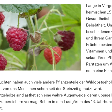
Lange in Verge
heimischen „S
Gesundheitsbe
Beliebtheit. Un
bescheidenen 
und Ihrem Gar
Früchte beste
Vitaminen und 
sekundären Pfl
Raritäten um W
noch eine Reih
chten haben auch viele andere Pflanzenteile der Wildobstgehö
ft von uns Menschen schon seit der Steinzeit genutzt wird.
tgehölze sind ästhetisch eine wahre Augenweide, deren üppige B
zu bereichern vermag. Schon in den Lustgärten des 13. Jahrhund
t.