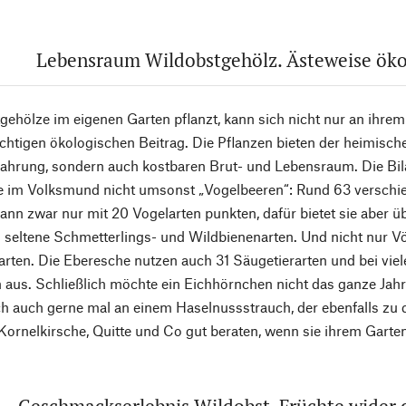
Lebensraum Wildobstgehölz. Ästeweise öko
ehölze im eigenen Garten pflanzt, kann sich nicht nur an ihrem 
chtigen ökologischen Beitrag. Die Pflanzen bieten der heimisch
hrung, sondern auch kostbaren Brut- und Lebensraum. Die Bilan
e im Volksmund nicht umsonst „Vogelbeeren“: Rund 63 verschie
ann zwar nur mit 20 Vogelarten punkten, dafür bietet sie aber ü
 seltene Schmetterlings- und Wildbienenarten. Und nicht nur Vög
rten. Die Eberesche nutzen auch 31 Säugetierarten und bei vie
h aus. Schließlich möchte ein Eichhörnchen nicht das ganze Jah
 auch gerne mal an einem Haselnussstrauch, der ebenfalls zu 
 Kornelkirsche, Quitte und Co gut beraten, wenn sie ihrem Gart