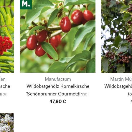
len
Manufactum
Martin Mü
esche
Wildobstgehölz Kornelkirsche
Wildobstgehö
uparia)
'Schönbrunner Gourmetdirndl'
t
(Cornus mas)
47,90 €