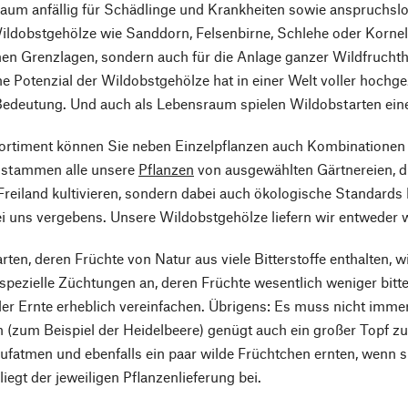
kaum anfällig für Schädlinge und Krankheiten sowie anspruchs
ildobstgehölze wie Sanddorn, Felsenbirne, Schlehe oder Kornelk
hen Grenzlagen, sondern auch für die Anlage ganzer Wildfrucht
e Potenzial der Wildobstgehölze hat in einer Welt voller hochg
edeutung. Und auch als Lebensraum spielen Wildobstarten eine 
ortiment können Sie neben Einzelpflanzen auch Kombinationen
i stammen alle unsere
Pflanzen
von ausgewählten Gärtnereien, di
 Freiland kultivieren, sondern dabei auch ökologische Standard
i uns vergebens. Unsere Wildobstgehölze liefern wir entweder 
rten, deren Früchte von Natur aus viele Bitterstoffe enthalten, w
pezielle Züchtungen an, deren Früchte wesentlich weniger bitt
er Ernte erheblich vereinfachen. Übrigens: Es muss nicht immer
 (zum Beispiel der Heidelbeere) genügt auch ein großer Topf 
ufatmen und ebenfalls ein paar wilde Früchtchen ernten, wenn s
iegt der jeweiligen Pflanzenlieferung bei.