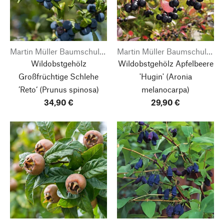
Martin Müller Baumschulen
Martin Müller Baumschulen
Wildobstgehölz
Wildobstgehölz Apfelbeere
Großfrüchtige Schlehe
'Hugin'
(Aronia
’Reto‘
(Prunus spinosa)
melanocarpa)
34,90 €
29,90 €