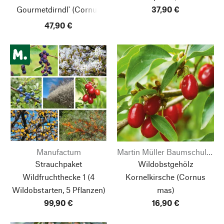
Gourmetdirndl'
(Cornus
37,90 €
mas)
47,90 €
Manufactum
Martin Müller Baumschulen
Strauchpaket
Wildobstgehölz
Wildfruchthecke 1
(4
Kornelkirsche
(Cornus
Wildobstarten, 5 Pflanzen)
mas)
99,90 €
16,90 €