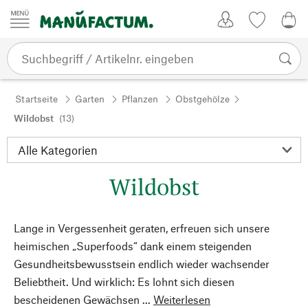
Zum Inhalt springen
Kundenkonto
Merkliste
0,0
Startseite
Garten
Pflanzen
Obstgehölze
Wildobst
(13)
Wildobst
Lange in Vergessenheit geraten, erfreuen sich unsere
heimischen „Superfoods“ dank einem steigenden
Gesundheitsbewusstsein endlich wieder wachsender
Beliebtheit. Und wirklich: Es lohnt sich diesen
bescheidenen Gewächsen ...
Weiterlesen