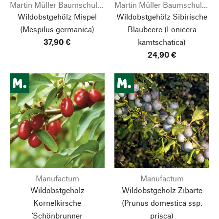
Martin Müller Baumschulen
Martin Müller Baumschulen
Wildobstgehölz Mispel
Wildobstgehölz Sibirische
(Mespilus germanica)
Blaubeere
(Lonicera
37,90 €
kamtschatica)
24,90 €
Manufactum
Manufactum
Wildobstgehölz
Wildobstgehölz Zibarte
Kornelkirsche
(Prunus domestica ssp.
'Schönbrunner
prisca)