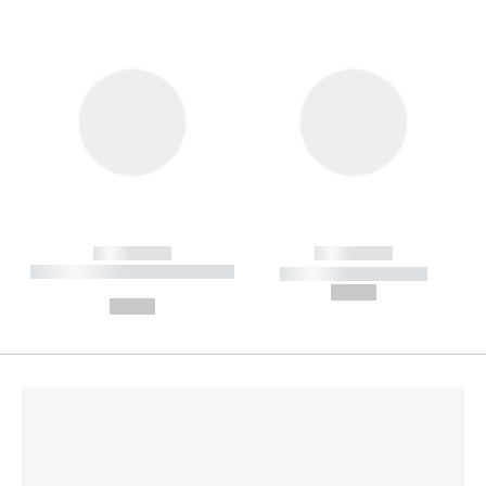
------------
------------
----------- ----------- --------
----------- -----------
---
--,-- €
--,-- €