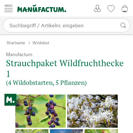
Zum Inhalt springen
Kundenkonto
Merkliste
0,0
Startseite
Wildobst
Manufactum
Strauchpaket Wildfruchthecke
1
(4 Wildobstarten, 5 Pflanzen)