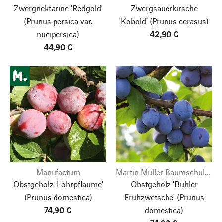
Zwergnektarine 'Redgold'
Zwergsauerkirsche
(Prunus persica var.
'Kobold'
(Prunus cerasus)
nucipersica)
42,90 €
44,90 €
Manufactum
Martin Müller Baumschulen
Obstgehölz 'Löhrpflaume'
Obstgehölz 'Bühler
(Prunus domestica)
Frühzwetsche'
(Prunus
74,90 €
domestica)