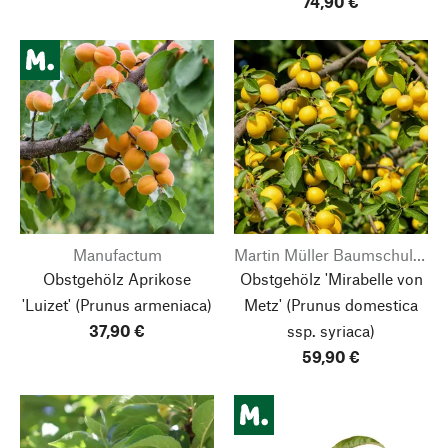
74,90 €
Manufactum
Martin Müller Baumschulen
Obstgehölz Aprikose
Obstgehölz 'Mirabelle von
'Luizet'
(Prunus armeniaca)
Metz'
(Prunus domestica
37,90 €
ssp. syriaca)
59,90 €