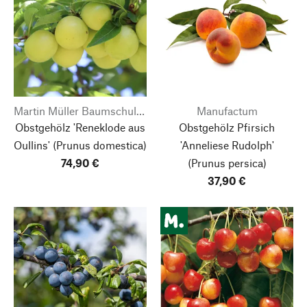
Martin Müller Baumschulen
Manufactum
Obstgehölz 'Reneklode aus
Obstgehölz Pfirsich
Oullins'
(Prunus domestica)
'Anneliese Rudolph'
74,90 €
(Prunus persica)
37,90 €