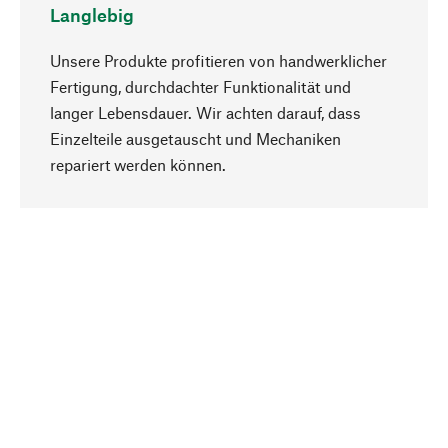
Langlebig
Unsere Produkte profitieren von handwerklicher
Fertigung, durchdachter Funktionalität und
langer Lebensdauer. Wir achten darauf, dass
Einzelteile ausgetauscht und Mechaniken
Nach oben
repariert werden können.
Bewusst
Nachhaltigkeit steht im Fokus unserer
Produktauswahl. Wir setzen auf natürliche
Inhaltsstoffe und Materialien, die gepflegt werden
können, sowie auf eine ressourcenschonende
und sozialverträgliche Produktion.