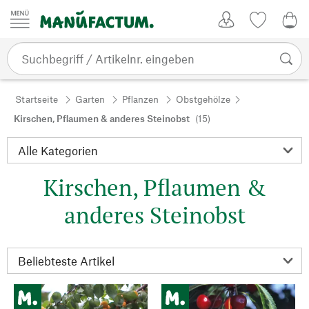
Zum Inhalt springen
Kundenkonto
Merkliste
0,0
Startseite
Garten
Pflanzen
Obstgehölze
Kirschen, Pflaumen & anderes Steinobst
(15)
Kirschen, Pflaumen &
anderes Steinobst