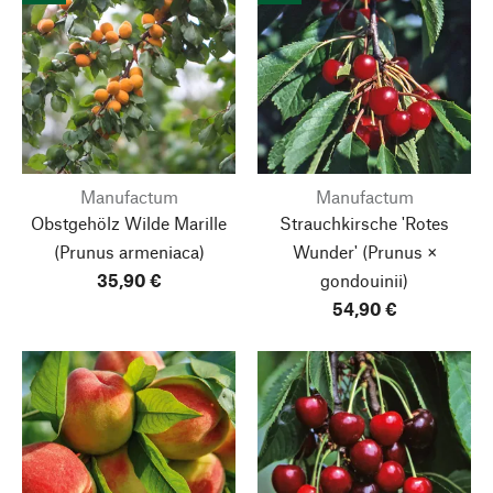
Manufactum
Manufactum
Obstgehölz Wilde Marille
Strauchkirsche 'Rotes
(Prunus armeniaca)
Wunder'
(Prunus ×
35,90 €
gondouinii)
54,90 €