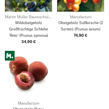
Martin Müller Baumschulen
Manufactum
Wildobstgehölz
Obstgehölz Süßkirsche (2
Großfrüchtige Schlehe
Sorten)
(Prunus avium)
’Reto‘
(Prunus spinosa)
74,90 €
34,90 €
Manufactum
Obstgehölz 'Roter