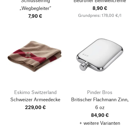
Schlüsselring
Beuroner Beinwellcreme
„Wegbegleiter“
8,90 €
Grundpreis: 178,00 €/l
7,90 €
Eskimo Switzerland
Pinder Bros
Schweizer Armeedecke
Britischer Flachmann Zinn,
229,00 €
6 oz
84,90 €
+ weitere Varianten