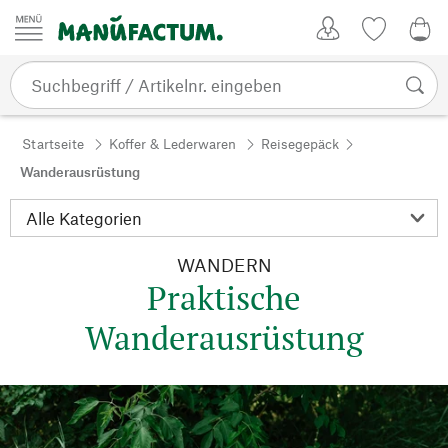
Zum Inhalt springen
Kundenkonto
Merkliste
0,0
Startseite
Koffer & Lederwaren
Reisegepäck
Wanderausrüstung
WANDERN
Praktische
Wanderausrüstung