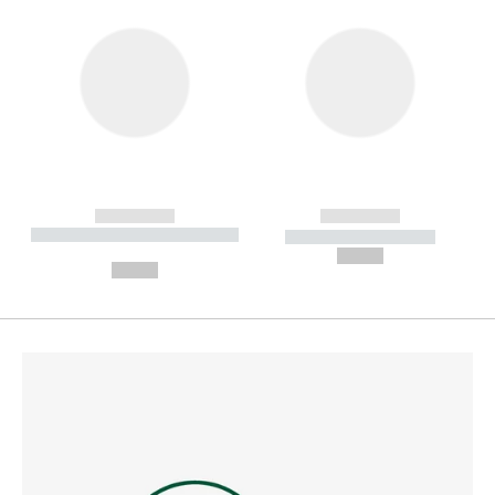
------------
------------
----------- ----------- --------
----------- -----------
---
--,-- €
--,-- €