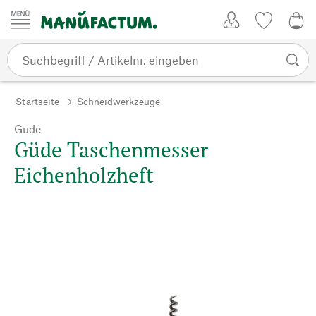
Zum Inhalt springen
Kundenkonto
Merkliste
0,0
Startseite
Schneidwerkzeuge
Güde
Güde Taschenmesser
Eichenholzheft