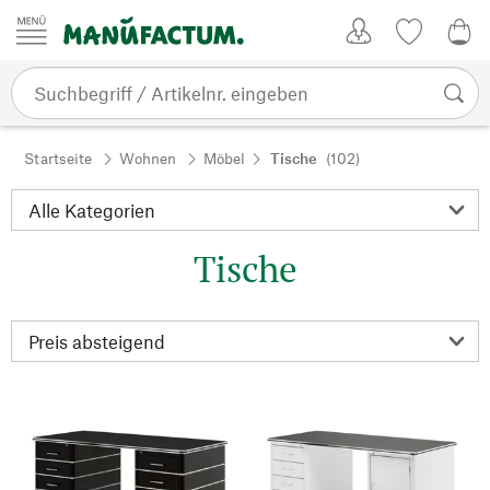
Zum Inhalt springen
Kundenkonto
Merkliste
0,0
Startseite
Wohnen
Möbel
Tische
(102)
Tische