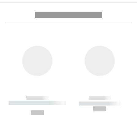
---------- --------------
------------
------------
----------- ----------- --------
----------- -----------
---
--,-- €
--,-- €