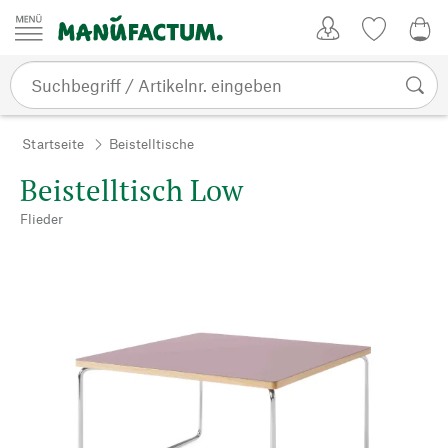
Zum Inhalt springen
Kundenkonto
Merkliste
0,0
Startseite
Beistelltische
Beistelltisch Low
Flieder