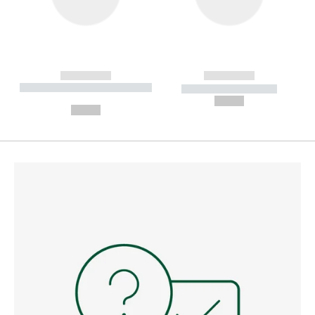
------------
------------
----------- ----------- --------
----------- -----------
---
--,-- €
--,-- €