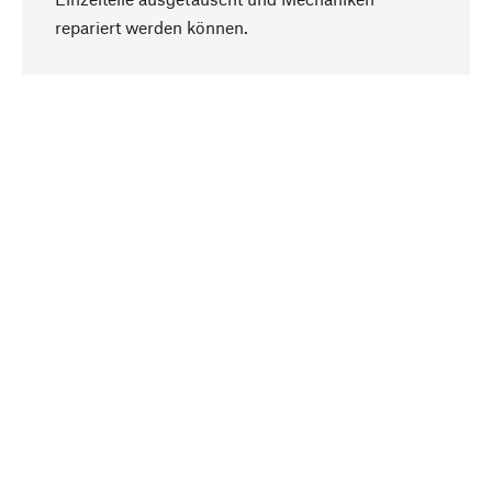
Nach oben
repariert werden können.
Bewusst
Nachhaltigkeit steht im Fokus unserer
Produktauswahl. Wir setzen auf natürliche
Inhaltsstoffe und Materialien, die gepflegt werden
können, sowie auf eine ressourcenschonende
und sozialverträgliche Produktion.
Ausgewählt
Als Ihr kompetenter Partner arbeiten wir