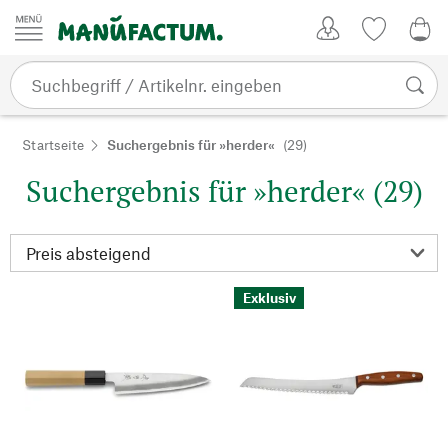
Zum Inhalt springen
Kundenkonto
Merkliste
0,0
Startseite
Suchergebnis für »herder«
(29)
Suchergebnis für »herder« (29)
Exklusiv