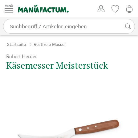
Zum Inhalt springen
Kundenkonto
Merkliste
0,0
Startseite
Rostfreie Messer
Robert Herder
Käsemesser Meisterstück