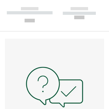
------------
------------
----------- ----------- --------
----------- -----------
---
--,-- €
--,-- €