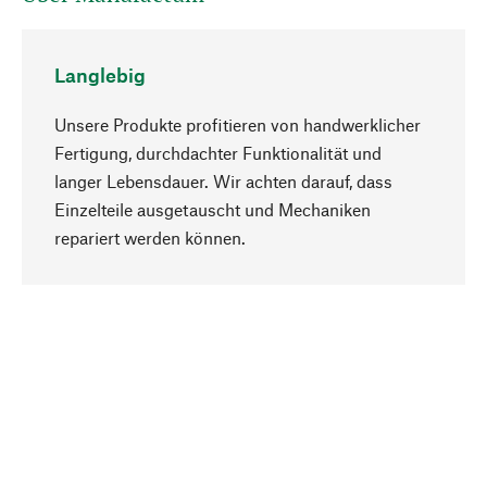
Langlebig
Unsere Produkte profitieren von handwerklicher
Fertigung, durchdachter Funktionalität und
langer Lebensdauer. Wir achten darauf, dass
Einzelteile ausgetauscht und Mechaniken
Nach oben
repariert werden können.
Bewusst
Nachhaltigkeit steht im Fokus unserer
Produktauswahl. Wir setzen auf natürliche
Inhaltsstoffe und Materialien, die gepflegt werden