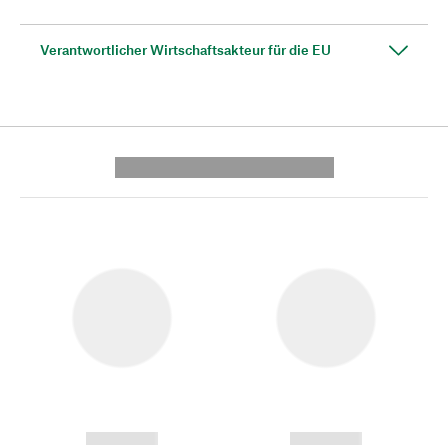
Verantwortlicher Wirtschaftsakteur für die EU
---------- --------------
------------
------------