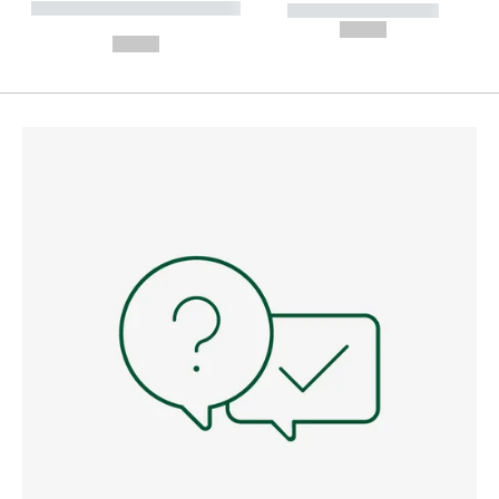
----------- ----------- --------
----------- -----------
---
--,-- €
--,-- €