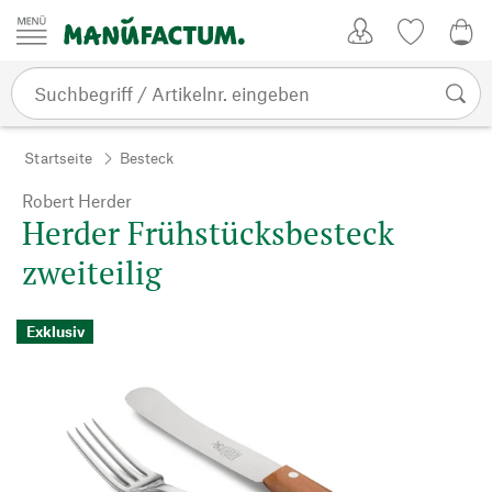
Zum Inhalt springen
Kundenkonto
Merkliste
0,0
Startseite
Besteck
Robert Herder
Herder Frühstücksbesteck
zweiteilig
Exklusiv