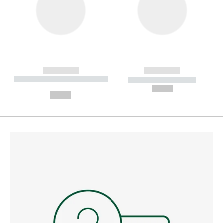
------------
------------
----------- ----------- --------
----------- -----------
---
--,-- €
--,-- €