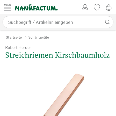
Zum Inhalt springen
Kundenkonto
Merkliste
0,0
Startseite
Schärfgeräte
Robert Herder
Streichriemen Kirschbaumholz