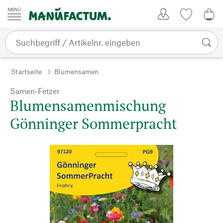
Zum Inhalt springen
Kundenkonto
Merkliste
0,0
Startseite
Blumensamen
Samen-Fetzer
Blumensamenmischung
Gönninger Sommerpracht