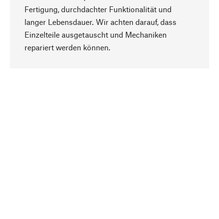
Fertigung, durchdachter Funktionalität und
langer Lebensdauer. Wir achten darauf, dass
Einzelteile ausgetauscht und Mechaniken
Nach oben
repariert werden können.
Bewusst
Nachhaltigkeit steht im Fokus unserer
Produktauswahl. Wir setzen auf natürliche
Inhaltsstoffe und Materialien, die gepflegt werden
können, sowie auf eine ressourcenschonende
und sozialverträgliche Produktion.