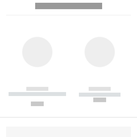
---------- --------------
------------
------------
----------- ----------- --------
----------- -----------
---
--,-- €
--,-- €